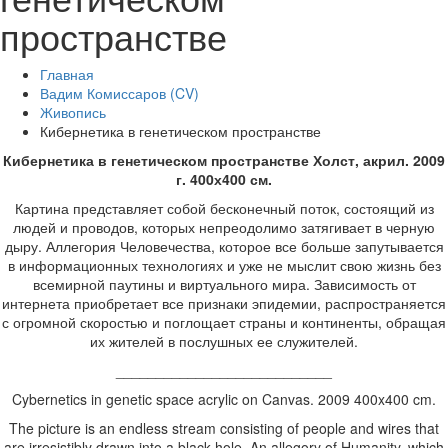
пространстве
Главная
Вадим Комиссаров (CV)
Живопись
Кибернетика в генетическом пространстве
Кибернетика в генетическом пространстве Холст, акрил. 2009
г. 400х400 см.
Картина представляет собой бесконечный поток, состоящий из
людей и проводов, которых непреодолимо затягивает в черную
дыру. Аллегория Человечества, которое все больше запутывается
в информационных технологиях и уже не мыслит свою жизнь без
всемирной паутины и виртуального мира. Зависимость от
интернета приобретает все признаки эпидемии, распространяется
с огромной скоростью и поглощает страны и континенты, обращая
их жителей в послушных ее служителей.
___________________________
Cybernetics in genetic space acrylic on Canvas. 2009 400x400 cm.
The picture is an endless stream consisting of people and wires that
are irresistibly drawn into a black hole. An allegory of Humanity, which